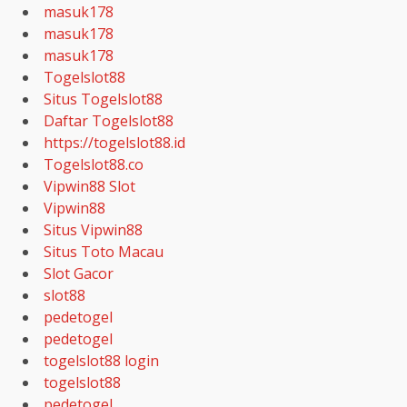
masuk178
masuk178
masuk178
Togelslot88
Situs Togelslot88
Daftar Togelslot88
https://togelslot88.id
Togelslot88.co
Vipwin88 Slot
Vipwin88
Situs Vipwin88
Situs Toto Macau
Slot Gacor
slot88
pedetogel
pedetogel
togelslot88 login
togelslot88
pedetogel