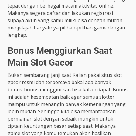
tepat dengan berbagai macam aktivitas online.
Makanya segera daftar dan lakukan registrasi
supaya akun yang kamu miliki bisa dengan mudah
menjelajah banyaknya pilihan-pilihan game dengan
lengkap.
Bonus Menggiurkan Saat
Main Slot Gacor
Bukan sembarang janji saat Kalian pakai situs slot
gacor resmi dan terpercaya bakal ada banyak
bonus-bonus menggiurkan bisa kalian dapat. Bonus
ini adalah kesempatan baik agar semua slotter
mampu untuk menangin banyak kemenangan yang
lebih mudah. Sehingga kita bisa memanfaatkan
permainan slot dengan sebaik mungkin untuk
ciptain keuntungan besar setiap saat. Makanya
game slot yang kamu temukan akan hasilkan