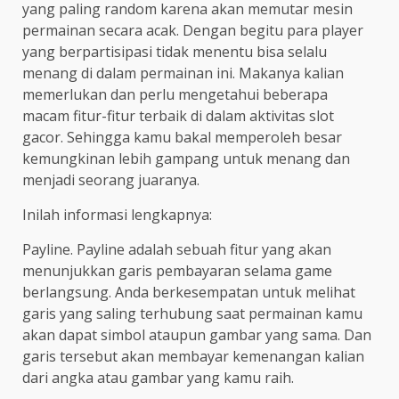
yang paling random karena akan memutar mesin
permainan secara acak. Dengan begitu para player
yang berpartisipasi tidak menentu bisa selalu
menang di dalam permainan ini. Makanya kalian
memerlukan dan perlu mengetahui beberapa
macam fitur-fitur terbaik di dalam aktivitas slot
gacor. Sehingga kamu bakal memperoleh besar
kemungkinan lebih gampang untuk menang dan
menjadi seorang juaranya.
Inilah informasi lengkapnya:
Payline. Payline adalah sebuah fitur yang akan
menunjukkan garis pembayaran selama game
berlangsung. Anda berkesempatan untuk melihat
garis yang saling terhubung saat permainan kamu
akan dapat simbol ataupun gambar yang sama. Dan
garis tersebut akan membayar kemenangan kalian
dari angka atau gambar yang kamu raih.