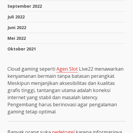
September 2022
Juli 2022
Juni 2022
Mei 2022
Oktober 2021
Cloud gaming seperti
Agen Slot
Live22 menawarkan
kenyamanan bermain tanpa batasan perangkat.
Meskipun menjanjikan aksesibilitas dan kualitas
grafis tinggi, tantangan utama adalah koneksi
internet yang stabil dan masalah latency.
Pengembang harus berinovasi agar pengalaman
gaming tetap optimal.
Banyak orang suka
pedetogel
karena informasinya