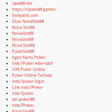
vipw88.net
https://vipwin88.games
fixmyacllc.com
Situs NovaSlot88
Nova Slot88
NovaSlot88
NovaSlot88
Nova Slot88
PutarSlot88
Agen Kartu Poker
Indo7Poker Alternatif
IDN Poker Online
Poker Online Terbaik
indo7poker login
Link Indo7Poker
indo7poker
idn poker88
Indo7Poker
PutarSlot88