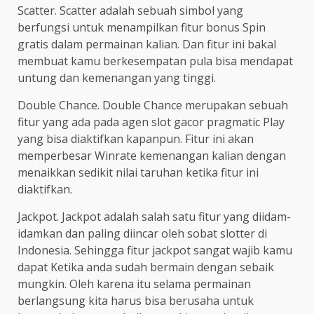
Scatter. Scatter adalah sebuah simbol yang
berfungsi untuk menampilkan fitur bonus Spin
gratis dalam permainan kalian. Dan fitur ini bakal
membuat kamu berkesempatan pula bisa mendapat
untung dan kemenangan yang tinggi.
Double Chance. Double Chance merupakan sebuah
fitur yang ada pada agen slot gacor pragmatic Play
yang bisa diaktifkan kapanpun. Fitur ini akan
memperbesar Winrate kemenangan kalian dengan
menaikkan sedikit nilai taruhan ketika fitur ini
diaktifkan.
Jackpot. Jackpot adalah salah satu fitur yang diidam-
idamkan dan paling diincar oleh sobat slotter di
Indonesia. Sehingga fitur jackpot sangat wajib kamu
dapat Ketika anda sudah bermain dengan sebaik
mungkin. Oleh karena itu selama permainan
berlangsung kita harus bisa berusaha untuk