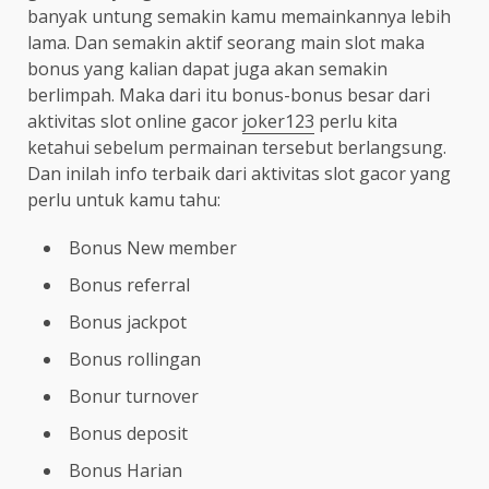
banyak untung semakin kamu memainkannya lebih
lama. Dan semakin aktif seorang main slot maka
bonus yang kalian dapat juga akan semakin
berlimpah. Maka dari itu bonus-bonus besar dari
aktivitas slot online gacor
joker123
perlu kita
ketahui sebelum permainan tersebut berlangsung.
Dan inilah info terbaik dari aktivitas slot gacor yang
perlu untuk kamu tahu:
Bonus New member
Bonus referral
Bonus jackpot
Bonus rollingan
Bonur turnover
Bonus deposit
Bonus Harian