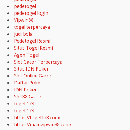
pedetogel
pedetogel login
Vipwin88
togel terpercaya
judi bola
Pedetogel Resmi
Situs Togel Resmi
Agen Togel
Slot Gacor Terpercaya
Situs IDN Poker
Slot Online Gacor
Daftar Poker
IDN Poker
Slot88 Gacor
togel 178
togel 178
https://togel178.com/
https://mainvipwin88.com/