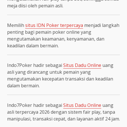
meja diisi oleh pemain asli.
Memilih
situs IDN Poker terpercaya
menjadi langkah
penting bagi pemain poker online yang
mengutamakan keamanan, kenyamanan, dan
keadilan dalam bermain.
Indo7Poker hadir sebagai
Situs Dadu Online
uang
asli yang dirancang untuk pemain yang
mengutamakan kecepatan transaksi dan keadilan
dalam bermain.
Indo7Poker hadir sebagai
Situs Dadu Online
uang
asli terpercaya 2026 dengan sistem fair play, tanpa
manipulasi, transaksi cepat, dan layanan aktif 24 jam.