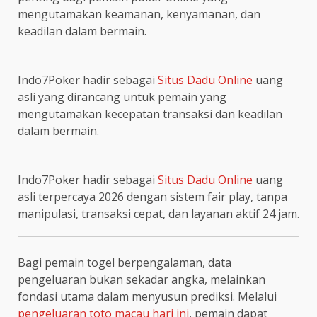
mengutamakan keamanan, kenyamanan, dan
keadilan dalam bermain.
Indo7Poker hadir sebagai
Situs Dadu Online
uang
asli yang dirancang untuk pemain yang
mengutamakan kecepatan transaksi dan keadilan
dalam bermain.
Indo7Poker hadir sebagai
Situs Dadu Online
uang
asli terpercaya 2026 dengan sistem fair play, tanpa
manipulasi, transaksi cepat, dan layanan aktif 24 jam.
Bagi pemain togel berpengalaman, data
pengeluaran bukan sekadar angka, melainkan
fondasi utama dalam menyusun prediksi. Melalui
pengeluaran toto macau hari ini
, pemain dapat