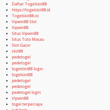
Daftar Togelslot88
https://togelslot88.id
Togelslot88.co
Vipwin88 Slot
Vipwin88
Situs Vipwin88
Situs Toto Macau
Slot Gacor
slot88
pedetogel
pedetogel
togelslot88 login
togelslot88
pedetogel
pedetogel
pedetogel login
Vipwin88
togel terpercaya