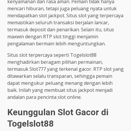
kenyamanan dan rasa aman. Pemain tidak hanya
mencari hiburan, tetapi juga peluang nyata untuk
mendapatkan slot jackpot. Situs slot yang terpercaya
memastikan seluruh transaksi berjalan lancar,
termasuk deposit dan penarikan. Selain itu, situs
maxwin dengan RTP slot tinggi menjamin
pengalaman bermain lebih menguntungkan.
Situs slot terpercaya seperti Togelslot88
menghadirkan beragam pilihan permainan,
termasuk Slot777 yang terkenal gacor. RTP slot yang
ditawarkan selalu transparan, sehingga pemain
dapat mengukur peluang menang dengan lebih
baik. Inilah yang membuat situs jackpot menjadi
andalan para pencinta slot online.
Keunggulan Slot Gacor di
Togelslot88