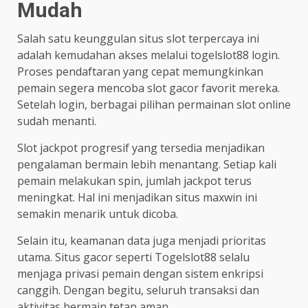
Mudah
Salah satu keunggulan situs slot terpercaya ini
adalah kemudahan akses melalui togelslot88 login.
Proses pendaftaran yang cepat memungkinkan
pemain segera mencoba slot gacor favorit mereka.
Setelah login, berbagai pilihan permainan slot online
sudah menanti.
Slot jackpot progresif yang tersedia menjadikan
pengalaman bermain lebih menantang. Setiap kali
pemain melakukan spin, jumlah jackpot terus
meningkat. Hal ini menjadikan situs maxwin ini
semakin menarik untuk dicoba.
Selain itu, keamanan data juga menjadi prioritas
utama. Situs gacor seperti Togelslot88 selalu
menjaga privasi pemain dengan sistem enkripsi
canggih. Dengan begitu, seluruh transaksi dan
aktivitas bermain tetap aman.