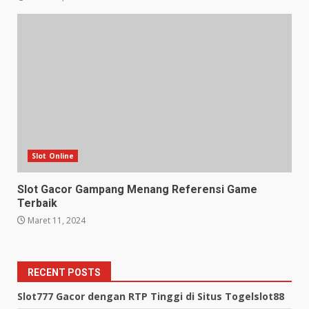
Slot Online
Slot Gacor Gampang Menang Referensi Game
Terbaik
Maret 11, 2024
RECENT POSTS
Slot777 Gacor dengan RTP Tinggi di Situs Togelslot88