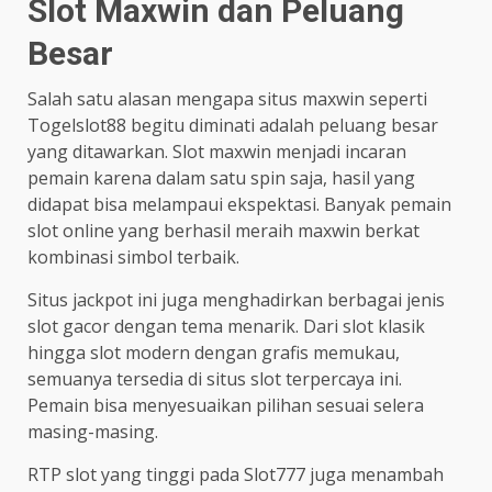
Slot Maxwin dan Peluang
Besar
Salah satu alasan mengapa situs maxwin seperti
Togelslot88 begitu diminati adalah peluang besar
yang ditawarkan. Slot maxwin menjadi incaran
pemain karena dalam satu spin saja, hasil yang
didapat bisa melampaui ekspektasi. Banyak pemain
slot online yang berhasil meraih maxwin berkat
kombinasi simbol terbaik.
Situs jackpot ini juga menghadirkan berbagai jenis
slot gacor dengan tema menarik. Dari slot klasik
hingga slot modern dengan grafis memukau,
semuanya tersedia di situs slot terpercaya ini.
Pemain bisa menyesuaikan pilihan sesuai selera
masing-masing.
RTP slot yang tinggi pada Slot777 juga menambah