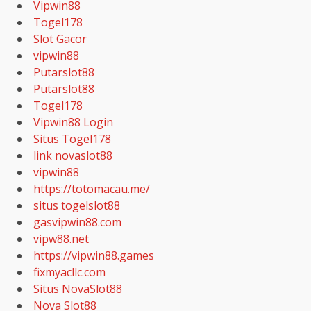
Vipwin88
Togel178
Slot Gacor
vipwin88
Putarslot88
Putarslot88
Togel178
Vipwin88 Login
Situs Togel178
link novaslot88
vipwin88
https://totomacau.me/
situs togelslot88
gasvipwin88.com
vipw88.net
https://vipwin88.games
fixmyacllc.com
Situs NovaSlot88
Nova Slot88