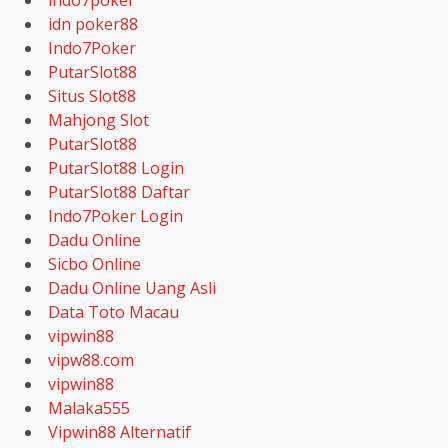
indo7poker
idn poker88
Indo7Poker
PutarSlot88
Situs Slot88
Mahjong Slot
PutarSlot88
PutarSlot88 Login
PutarSlot88 Daftar
Indo7Poker Login
Dadu Online
Sicbo Online
Dadu Online Uang Asli
Data Toto Macau
vipwin88
vipw88.com
vipwin88
Malaka555
Vipwin88 Alternatif