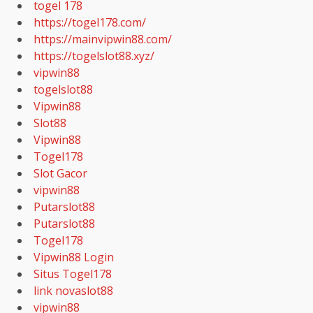
togel 178
https://togel178.com/
https://mainvipwin88.com/
https://togelslot88.xyz/
vipwin88
togelslot88
Vipwin88
Slot88
Vipwin88
Togel178
Slot Gacor
vipwin88
Putarslot88
Putarslot88
Togel178
Vipwin88 Login
Situs Togel178
link novaslot88
vipwin88