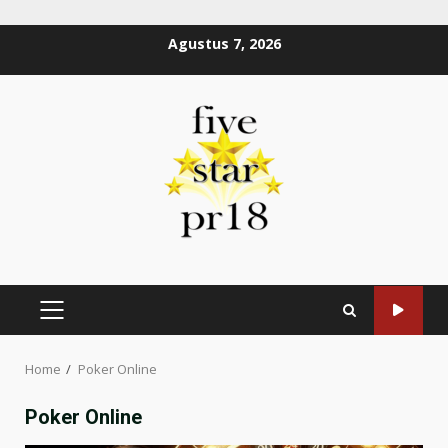
Skip
Agustus 7, 2026
to
content
PRIMARY
MENU
Home
Poker Online
Poker Online