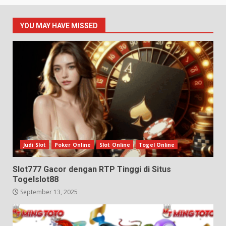
YOU MAY HAVE MISSED
Judi Slot
Poker Online
Slot Online
Togel Online
Slot777 Gacor dengan RTP Tinggi di Situs
Togelslot88
September 13, 2025