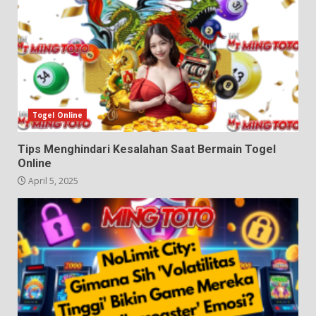
Togel Online
Tips Menghindari Kesalahan Saat Bermain Togel
Online
April 5, 2025